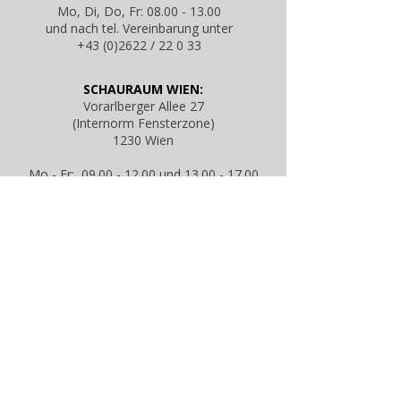
Mo, Di, Do, Fr: 08.00 - 13.00
und nach tel. Vereinbarung unter
+43 (0)2622 / 22 0 33
SCHAURAUM WIEN:
Vorarlberger Allee 27
(Internorm Fensterzone)
1230 Wien
Mo - Fr: 09.00 - 12.00 und 13.00 - 17.00
Sa: 09.00 - 13.00 Uhr
und nach tel. Vereinbarung
KONTAKT & TERMINVEREINBARUNG:
office@fenstercity.at
|
+43 (0)2622 / 22 0 33
Internorm Türendesigner
Internorm Wartungsfibel
Servicepreisliste